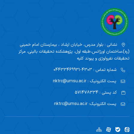
نشانی :
بلوار مدرس، خیابان ارشاد ، بیمارستان امام خمینی
(ره)،ساختمان اورژانس،طبقه اول، پژوهشکده تحقیقات بالینی، مرکز
تحقیقات نفرولوژی و پیوند کلیه
شماره تماس :
4303-04433469931
پست الکترونیک :
nktrc@umsu.ac.ir
کد پستی :
571478334
پست الکترونیک:
nktrc@umsu.ac.ir